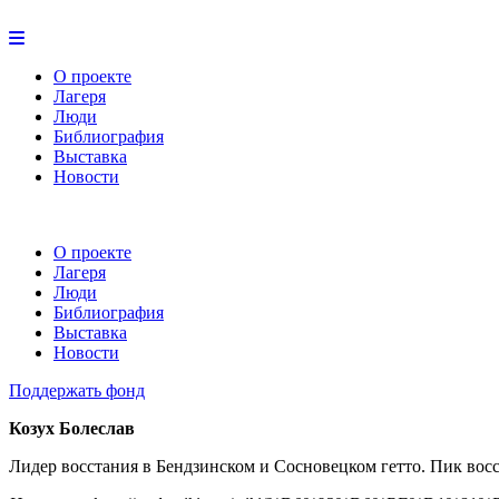
О проекте
Лагеря
Люди
Библиография
Выставка
Новости
О проекте
Лагеря
Люди
Библиография
Выставка
Новости
Поддержать фонд
Козух Болеслав
Лидер восстания в Бендзинском и Сосновецком гетто. Пик восс