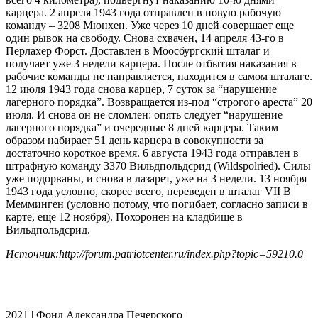
карцера. 2 апреля 1943 года отправлен в новую рабочую
команду – 3208 Мюнхен. Уже через 10 дней совершает еще
один рывок на свободу. Снова схвачен, 14 апреля 43-го в
Перлахер Форст. Доставлен в Моосбургский шталаг и
получает уже 3 недели карцера. После отбытия наказания в
рабочие команды не направляется, находится в самом шталаге.
12 июля 1943 года снова карцер, 7 суток за “нарушение
лагерного порядка”. Возвращается из-под “строгого ареста” 20
июля. И снова он не сломлен: опять следует “нарушение
лагерного порядка” и очередные 8 дней карцера. Таким
образом набирает 51 день карцера в совокупности за
достаточно короткое время. 6 августа 1943 года отправлен в
штрафную команду 3370 Вильдпольдсрид (Wildspolried). Силы
уже подорваны, и снова в лазарет, уже на 3 недели. 13 ноября
1943 года условно, скорее всего, переведен в шталаг VII B
Мемминген (условно потому, что погибает, согласно записи в
карте, еще 12 ноября). Похоронен на кладбище в
Вильдпольдсрид.
Источник:http://forum.patriotcenter.ru/index.php?topic=59210.0
2021 | Фонд Александра Печерского