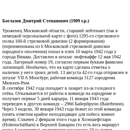
Боглазов Дмитрий Степанович (1909 г.р.)
Уроженец Московской области, старший лейтенант (так в
немецкой персональной карте с фото) 1295-го стрелкового
полка 160-й стрелковой дивизии (2 формирования)
(переименована из 6 Московской стрелковой дивизии
народного ополчения) попал в плен 10 марта 1942 года у
города Вязьма. Доставлен в шталаг люфтваффе 12 мая 1942
года. Лагерный номер 19, согласно первым буквам фамилии
латиницей. Необычно, что на карте сделана отметка о
наличии у него троих детей. 13 августа 42-го года отправлен в
шталаг VII A Моосбург, рабочая команда 3127 аэродрома
Мюнхен-Рим.
В сентябре 1942 года попадает в лазарет из-за голодного
отёка. Отказывается от работы в команде на аэродроме и
получает первые 5 дней карцера. 11 января 1943 года
переведен в другую команду – 2966 Байербрунн (Baierbrunn).
Через 3 недели, 30 января 1943 года бежит из этой команды
(опять отметим крайне неподходящее для побега зимнее
время). Схвачен 2 февраля этого года в Хоэншефтларн
(Hohenschäftlarn) в Верхней Баварии (то есть весь маршрут
всего 4 километра), подвергнут наказанию 10-ю днями