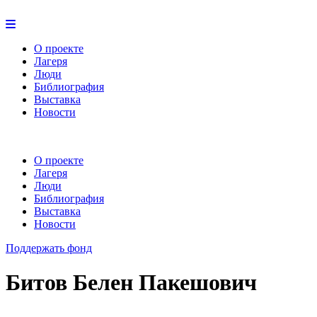
О проекте
Лагеря
Люди
Библиография
Выставка
Новости
О проекте
Лагеря
Люди
Библиография
Выставка
Новости
Поддержать фонд
Битов Белен Пакешович