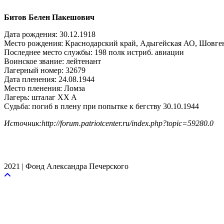
Битов Белен Пакешович
Дата рождения: 30.12.1918
Место рождения: Краснодарский край, Адыгейская АО, Шовгено
Последнее место службы: 198 полк истриб. авиации
Воинское звание: лейтенант
Лагерный номер: 32679
Дата пленения: 24.08.1944
Место пленения: Ломза
Лагерь: шталаг XX A
Судьба: погиб в плену при попытке к бегству 30.10.1944
Источник:http://forum.patriotcenter.ru/index.php?topic=59280.0
2021 | Фонд Александра Печерского