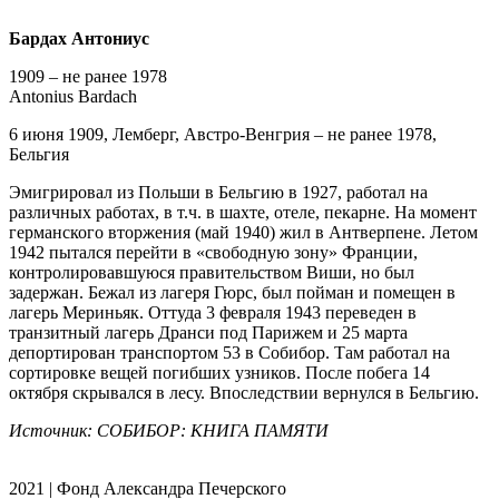
Бардах Антониус
1909 – не ранее 1978
Antonius Bardach
6 июня 1909, Лемберг, Австро-Венгрия – не ранее 1978,
Бельгия
Эмигрировал из Польши в Бельгию в 1927, работал на
различных работах, в т.ч. в шахте, отеле, пекарне. На момент
германского вторжения (май 1940) жил в Антверпене. Летом
1942 пытался перейти в «свободную зону» Франции,
контролировавшуюся правительством Виши, но был
задержан. Бежал из лагеря Гюрс, был пойман и помещен в
лагерь Мериньяк. Оттуда 3 февраля 1943 переведен в
транзитный лагерь Дранси под Парижем и 25 марта
депортирован транспортом 53 в Собибор. Там работал на
сортировке вещей погибших узников. После побега 14
октября скрывался в лесу. Впоследствии вернулся в Бельгию.
Источник: СОБИБОР: КНИГА ПАМЯТИ
2021 | Фонд Александра Печерского