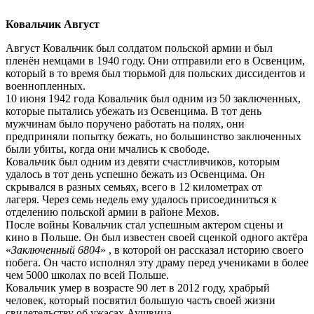
Ковальчик Август
Август Ковальчик был солдатом польской армии и был
пленён немцами в 1940 году. Они отправили его в Освенцим,
который в то время был тюрьмой для польских диссидентов и
военнопленных.
10 июня 1942 года Ковальчик был одним из 50 заключенных,
которые пытались убежать из Освенцима. В тот день
мужчинам было поручено работать на полях, они
предприняли попытку бежать, но большинство заключенных
были убиты, когда они мчались к свободе.
Ковальчик был одним из девяти счастливчиков, которым
удалось в тот день успешно бежать из Освенцима. Он
скрывался в разных семьях, всего в 12 километрах от
лагеря. Через семь недель ему удалось присоединиться к
отделению польской армии в районе Мехов.
После войны Ковальчик стал успешным актером сцены и
кино в Польше. Он был известен своей сценкой одного актёра
«
Заключенный 6804
» , в которой он рассказал историю своего
побега. Он часто исполнял эту драму перед учениками в более
чем 5000 школах по всей Польше.
Ковальчик умер в возрасте 90 лет в 2012 году, храбрый
человек, который посвятил большую часть своей жизни
свидетельству об ужасах Аушвица.