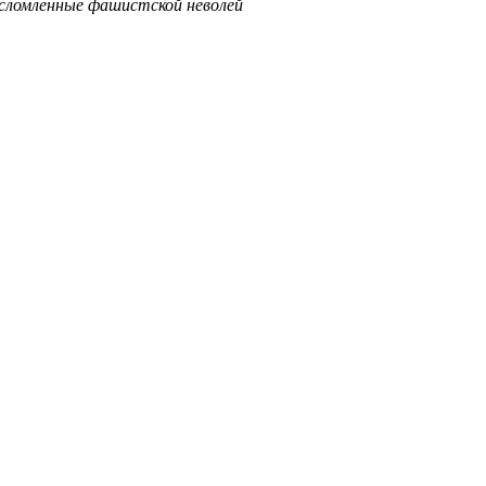
ломленные фашистской неволей