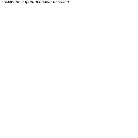
ломленные фашистской неволей