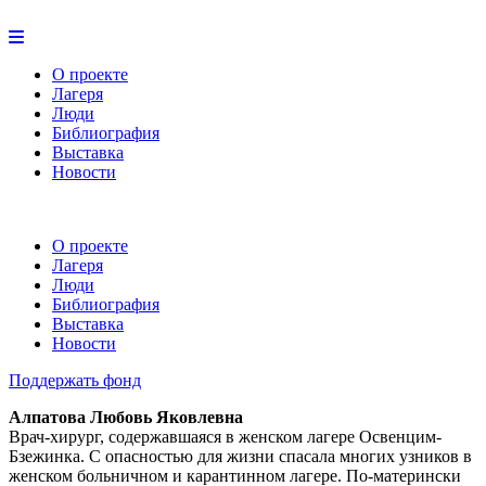
О проекте
Лагеря
Люди
Библиография
Выставка
Новости
О проекте
Лагеря
Люди
Библиография
Выставка
Новости
Поддержать фонд
Алпатова Любовь Яковлевна
Врач-хирург, содержавшаяся в женском лагере Освенцим-
Бзежинка. С опасностью для жизни спасала многих узников в
женском больничном и карантинном лагере. По-матерински