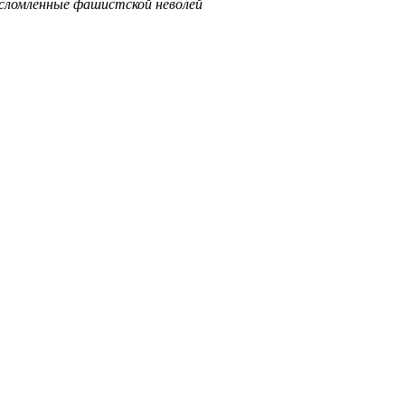
ломленные фашистской неволей